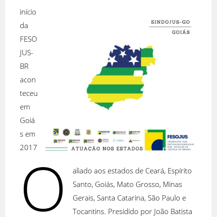
início
da
FESO
JUS-
BR
acon
teceu
em
Goiá
s em
2017
O
aliado aos estados de Ceará, Espírito
Santo, Goiás, Mato Grosso, Minas
Gerais, Santa Catarina, São Paulo e
Tocantins. Presidido por João Batista