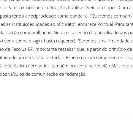
alista Patricia Claudino e o Relações Públicas Gleidson Lopes. Com
pasta tendo a reciprocidade como bandeira. “Queremos compartilha
s as instituições ligadas ao oficialato”, esclarece Pontual. Para ta
s serão compartilhadas. Ainda está sendo disponibilizado aos par
tiver a senha e login, basta requerer). “Seremos uma irmandade c
ação da Fesojus-BR.Importante ressaltar que, a partir do princípio d
tória de um é a vitória de todos. Espero que ao compreender isso, t
BR, João Batista Fernandes, também presente na reunião.Mais inf
os veículos de comunicação da federação.