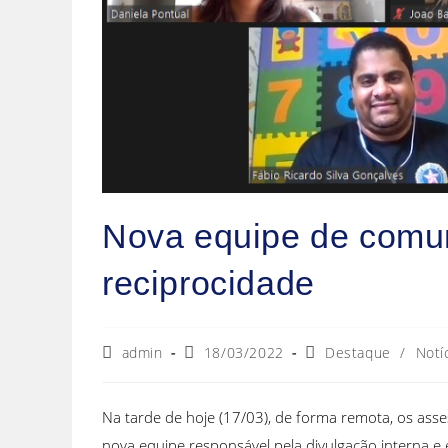
Nova equipe de comun
reciprocidade
Autor
Post
Categoria
admin
18/03/2022
Destaque
/
Notí
do
publicado:
do
post:
post:
Na tarde de hoje (17/03), de forma remota, os ass
nova equipe responsável pela divulgação interna e