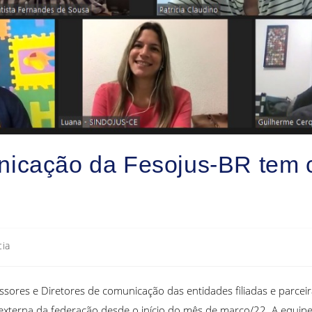
icação da Fesojus-BR tem c
cia
essores e Diretores de comunicação das entidades filiadas e parce
 externa da federação desde o início do mês de março/22. A equi