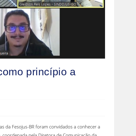
omo princípio a
iras da Fesojus-BR foram convidados a conhecer a
pe, coordenada pela Diretora de Comunicação da