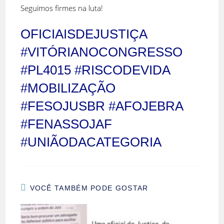
Seguimos firmes na luta!
OFICIAISDEJUSTIÇA
#VITÓRIANOCONGRESSO
#PL4015 #RISCODEVIDA
#MOBILIZAÇÃO
#FESOJUSBR #AFOJEBRA
#FENASSOJAF
#UNIÃODACATEGORIA
VOCÊ TAMBÉM PODE GOSTAR