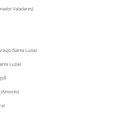
rnador Valadares)
Araújo (Santa Luzia)
anta Luzia)
ira (Grão Mogol)
 (Aimorés)
Juiz de Fora)
lo Horizonte)