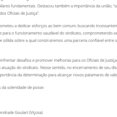
ilares fundamentais. Destacou também a importância da união; “a 
os Oficiais de Justiça”.
prometeu a dedicar esforços ao bem comum, buscando incessante
ade para o funcionamento saudável do sindicato, comprometendo-s
 sólida sobre a qual construiremos uma parceria confiável entre sind
enfrentar desafios e promover melhorias para os Oficiais de Justi
tuação do sindicato. Nesse sentido, no encerramento de seu disc
mportância da determinação para alcançar novos patamares de valor
os da solenidade de posse:
Andrade Goulart (Viçosa)